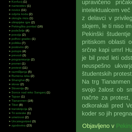
upravičeno priča
Konfucij
(1)
namestitev
(1)
intelektualcem več p
novice
(11)
odprta koda
(2)
z delavci v privil
okrogla miza
(1)
olimpijske igre
(2)
slojem, le ti niso im
Pekingška pomlad
(16)
podeželje
(4)
Pekinški študentje
poezija
(2)
polhov gradec
(1)
pritiskom oblasti 
politika
(7)
poslovno
(2)
srčne kapi umrl Hu
potopis
(4)
prevodi
(3)
je bil pred leti od
programiranje
(2)
promet
(1)
neuspešno ukvarja
protesti
(11)
razmišljanja
(5)
študentskih protest
Rumena reka
(2)
Shanghai
(5)
Na trg Tiananmen so
slovar
(2)
svojo žalost ob smr
Slovenija
(5)
Sonce nad reko Sanganj
(1)
načrte za protest, 
Tajvan
(1)
Tiananmen
(18)
odkorakali pred Vel
Tibet
(8)
transkripcija
(2)
koder so jih pregna
Tri soteske
(1)
umetnost
(2)
Uncategorized
(3)
Objavljeno v
Pekin
zgodovina
(23)