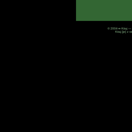
© 2004-∞ Kitaj — 
Kitaj [je] z 