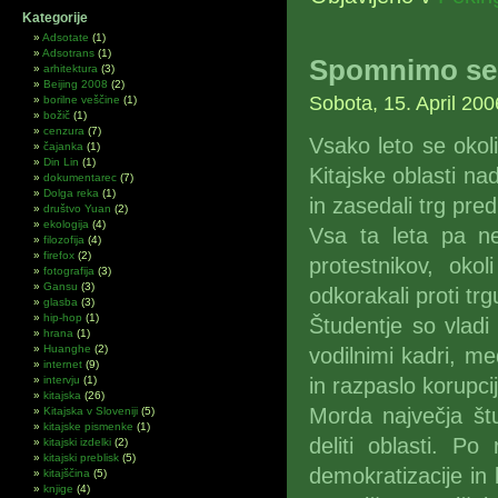
Kategorije
Adsotate
(1)
Adsotrans
(1)
Spomnimo se 
arhitektura
(3)
Beijing 2008
(2)
Sobota, 15. April 200
borilne veščine
(1)
božič
(1)
cenzura
(7)
Vsako leto se okol
čajanka
(1)
Din Lin
(1)
Kitajske oblasti nad
dokumentarec
(7)
Dolga reka
(1)
in zasedali trg pred
društvo Yuan
(2)
ekologija
(4)
Vsa ta leta pa ne
filozofija
(4)
firefox
(2)
protestnikov, oko
fotografija
(3)
Gansu
(3)
odkorakali proti tr
glasba
(3)
hip-hop
(1)
Študentje so vladi 
hrana
(1)
Huanghe
(2)
vodilnimi kadri, med
internet
(9)
intervju
(1)
in razpaslo korupcij
kitajska
(26)
Morda največja št
Kitajska v Sloveniji
(5)
kitajske pismenke
(1)
deliti oblasti. P
kitajski izdelki
(2)
kitajski preblisk
(5)
demokratizacije in k
kitajščina
(5)
knjige
(4)