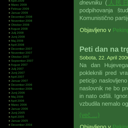
April 2009
dnevniku
(
人民
Marec 2009
Februar 2009
podpihovanja štud
Januar 2009
Komunistično partijo
December 2008
November 2008
Oktober 2008
Objavljeno v
Pekin
Avgust 2008
Julij 2008
Junij 2008
Maj 2008
April 2008
Peti dan na t
December 2007
November 2007
Sobota, 22. April 200
Oktober 2007
September 2007
Na dan Hujevega p
Avgust 2007
Julij 2007
pokleknili pred vr
Junij 2007
April 2007
peticijo naslovljen
Januar 2007
December 2006
naslovnik ne bo pre
November 2006
Junij 2006
in nato odšli. Igno
Maj 2006
April 2006
vzbudila nemalo og
Marec 2006
Januar 2006
Junij 2005
(več …)
April 2005
Januar 2005
December 2004
Objavljeno v
Pekin