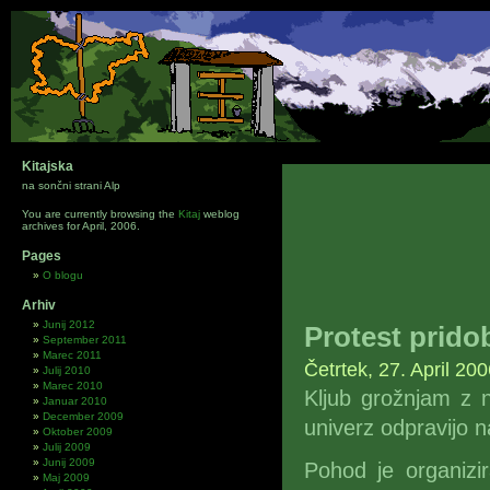
Kitajska
na sončni strani Alp
You are currently browsing the
Kitaj
weblog
archives for April, 2006.
Pages
O blogu
Arhiv
Junij 2012
Protest prido
September 2011
Marec 2011
Četrtek, 27. April 20
Julij 2010
Marec 2010
Kljub grožnjam z n
Januar 2010
December 2009
univerz odpravijo 
Oktober 2009
Julij 2009
Junij 2009
Pohod je organizi
Maj 2009